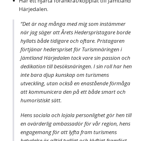
Har ett hjärta förankrat/kopplat till Jämtland
Härjedalen.
“Det är nog många med mig som instämmer
när jag säger att Årets Hederspristagare borde
hyllats både tidigare och oftare. Pristagaren
förtjänar hederspriset för Turismnäringen i
Jämtland Härjedalen tack vare sin passion och
dedikation till besöksnäringen. I sin roll har hen
inte bara djup kunskap om turismens
utveckling, utan också en enastående förmåga
att kommunicera den på ett både smart och
humoristiskt sätt.
Hens sociala och lojala personlighet gör hen till
en ovärderlig ambassadör för vår region, hens
engagemang för att lyfta fram turismens
betydelse är alltid tydligt och klyftigt framfört.