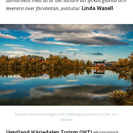
samarbeta med så är det lättare att lyckas glänsa och
leverera över förväntan
, avslutar
Linda Wasell
.
Svenska Turistföreningens (STF) fjällstuga Lunndörren. Foto: Eric
Hanson
Jämtland Härjedalen Turism (JHT)
ekonomisk