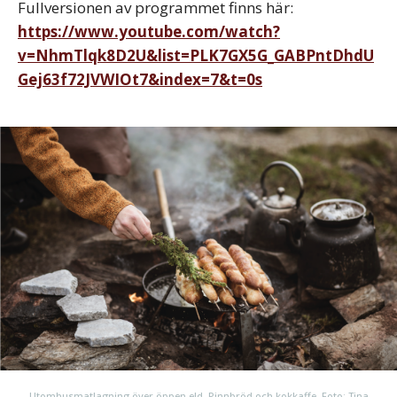
Fullversionen av programmet finns här:
https://www.youtube.com/watch?
v=NhmTlqk8D2U&list=PLK7GX5G_GABPntDhdU
Gej63f72JVWIOt7&index=7&t=0s
Utomhusmatlagning över öppen eld. Pinnbröd och kokkaffe. Foto: Tina