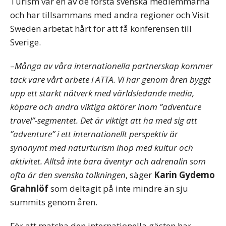
Turism var en av de första svenska medlemmarna
och har tillsammans med andra regioner och Visit
Sweden arbetat hårt för att få konferensen till
Sverige.
–
Många av våra internationella partnerskap kommer
tack vare vårt arbete i ATTA. Vi har genom åren byggt
upp ett starkt nätverk med världsledande media,
köpare och andra viktiga aktörer inom ”adventure
travel”-segmentet. Det är viktigt att ha med sig att
”adventure” i ett internationellt perspektiv är
synonymt med naturturism ihop med kultur och
aktivitet. Alltså inte bara äventyr och adrenalin som
ofta är den svenska tolkningen
, säger
Karin Gydemo
Grahnlöf
som deltagit på inte mindre än sju
summits genom åren.
För att matcha den internationella gästen har