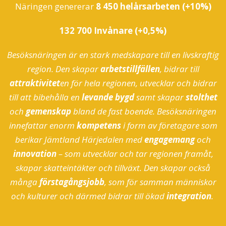
Näringen genererar
8 45
0 helårsarbeten (+10%)
132 700 Invånare (+0,5%)
Besöksnäringen är en stark medskapare till en livskraftig
region. Den skapar
arbetstillfällen
, bidrar till
attraktivitet
en för hela regionen, utvecklar och bidrar
till att bibehålla en
levande bygd
samt skapar
stolthet
och
gemenskap
bland de fast boende. Besöksnäringen
innefattar enorm
kompetens
i form av företagare som
berikar Jämtland Härjedalen med
engagemang
och
innovation
– som utvecklar och tar regionen framåt,
skapar skatteintäkter och tillväxt. Den skapar också
många
förstagångsjobb
, som för samman människor
och kulturer och därmed bidrar till ökad
integration
.