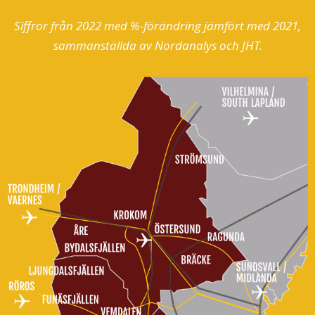
Siffror från 2022 med %-förändring jämfört med 2021,
sammanställda av Nordanalys och JHT.