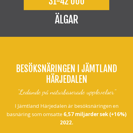
31-42 000
ÄLGAR
BESÖKSNÄRINGEN I JÄMTLAND
HÄRJEDALEN
"Ledande på naturbaserade upplevelser"
I Jämtland Härjedalen är besöksnäringen en
basnäring som omsatte
6
,57 miljarder
sek (+16%)
2022.