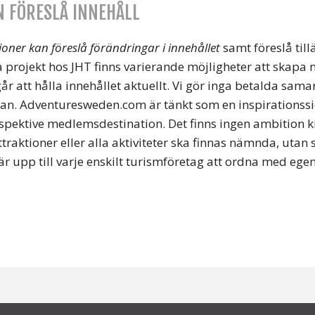
 FÖRESLÅ INNEHÅLL
oner kan föreslå förändringar i innehållet
samt föreslå tillä
projekt hos JHT finns varierande möjligheter att skapa ny
går att hålla innehållet aktuellt. Vi gör inga betalda sama
an. Adventuresweden.com är tänkt som en inspirationssid
espektive medlemsdestination. Det finns ingen ambition kr
ttraktioner eller alla aktiviteter ska finnas nämnda, utan
 är upp till varje enskilt turismföretag att ordna med egen