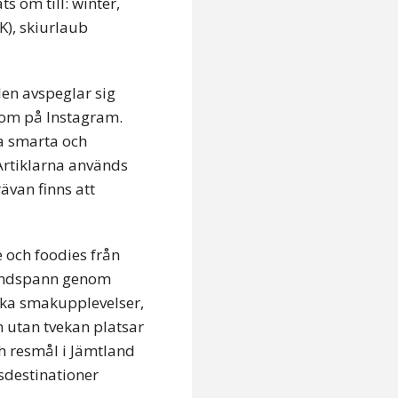
 om till: winter,
K), skiurlaub
en avspeglar sig
com på Instagram.
ta smarta och
Artiklarna används
ävan finns att
e och foodies från
 Hundspann genom
ska smakupplevelser,
m utan tvekan platsar
h resmål i Jämtland
sdestinationer