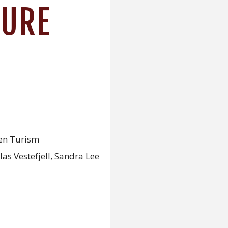
TURE
len Turism
as Vestefjell, Sandra Lee