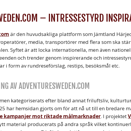
EDEN.COM – INTRESSESTYRD INSPIR
com
är den huvudsakliga plattform som Jämtland Härjed
operatörer, media, transportörer med flera som ska stär
en. Syftet är att locka internationella, men även nationel
teenden och trender genom inspirerande och intressesty
ar i form av rundreseförslag, restips, besöksmål etc.
NG AV ADVENTURESWEDEN.COM
men kategoriserats efter bland annat friluftsliv, kulturt
har hemsidan gjorts om för att nå ut till en bredare m
e kampanjer mot riktade målmarknader
. I projektet
V
ytt material producerats på andra språk vilket kontinuerl