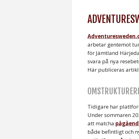
ADVENTURESW
Adventuresweden.
arbetar gentemot tur
för Jämtland Härjedal
svara på nya resebe
Här publiceras artikl
OMSTRUKTURERI
Tidigare har plattfor
Under sommaren 2025 
att matcha
pågåend
både befintligt och n