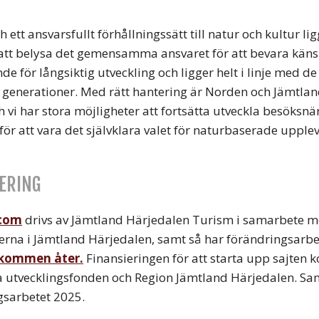
h ett ansvarsfullt förhållningssätt till natur och kultur l
att belysa det gemensamma ansvaret för att bevara käns
e för långsiktig utveckling och ligger helt i linje med 
generationer. Med rätt hantering är Norden och Jämtlan
h vi har stora möjligheter att fortsätta utveckla besöksnä
ör att vara det självklara valet för naturbaserade upplev
IERING
com
drivs av Jämtland Härjedalen Turism i samarbete 
na i Jämtland Härjedalen, samt så har förändringsarbe
kommen åter.
Finansieringen för att starta upp sajten 
 utvecklingsfonden och Region Jämtland Härjedalen. Sa
gsarbetet 2025.