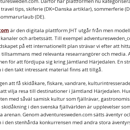
turesweden.com. Därför har plattformen nu kategoriserats
ravel tips, skiferie (DK=Danska artiklar), sommerferie (D
 sommarurlaub (DE).
com
är den digitala plattform JHT utgår från men modell
a kanaler och arbetssätt. Till exempel adventuresweden_
skapet på ett internationellt plan strävar vi efter att hit
n tillsammans med relevanta researrangörer och media. 
en för att fördjupa sig kring Jämtland Härjedalen. En str
den takt intressant material finns att tillgå.
gen att få skidåkare, fiskare, vandrare, kulturintresserad
 att vilja resa till destinationer i Jämtland Härjedalen.
ten med såväl samisk kultur som fjällrävar, gastronomi
h skidåkning i den svenska fjällvärlden är upplevelser so
lla arenan. Genom adventuresweden.com sätts äventyr oc
n i den stenhårda konkurrensen med andra stora äventyr