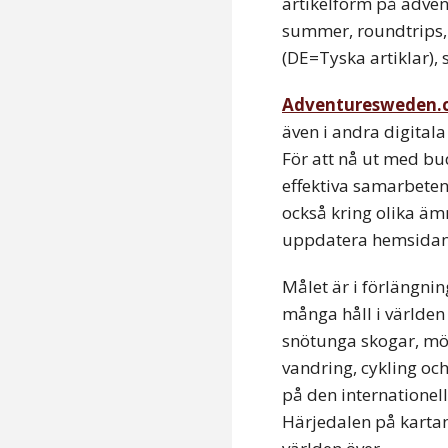
artikelform på adven
summer, roundtrips, t
(DE=Tyska artiklar),
Adventuresweden.
även i andra digital
För att nå ut med bud
effektiva samarbete
också kring olika ämn
uppdatera hemsidan i 
Målet är i förlängnin
många håll i världen
snötunga skogar, mö
vandring, cykling oc
på den internatione
Härjedalen på karta