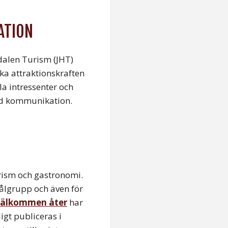
ATION
alen Turism (JHT)
ka attraktionskraften
la intressenter och
rd kommunikation.
urism och gastronomi.
ålgrupp och även för
älkommen åter
har
igt publiceras i