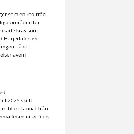
igger som en röd tråd
liga områden för
de ökade krav som
d Härjedalen en
ringen på ett
elser även i
med
tet 2025 skett
kom bland annat från
mma finansiärer finns