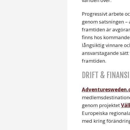
världen över.
Progressivt arbete oc
genom satsningen – 
framtiden är avgörand
finns hos kommande 
långsiktig vinnare oc
ansvarstagande sätt f
framtiden.
DRIFT & FINANS
Adventuresweden.
medlemsdestinationer
genom projektet
Väl
Europeiska regionala
med kring förändrin