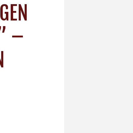
NGEN
T” –
N