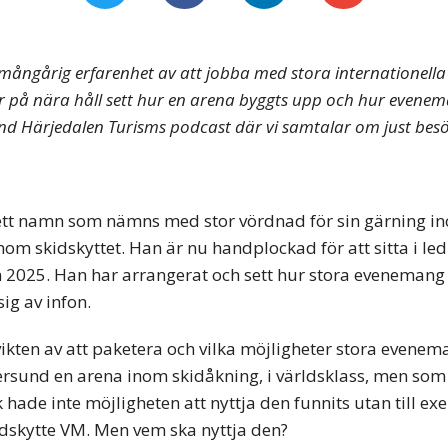
mångårig erfarenhet av att jobba med stora internationell
r på nära håll sett hur en arena byggts upp och hur evenemang
d Härjedalen Turisms podcast där vi samtalar om just besök
ett namn som nämns med stor vördnad för sin gärning in
om skidskyttet. Han är nu handplockad för att sitta i l
2025. Han har arrangerat och sett hur stora evenemang bid
sig av infon.
ikten av att paketera och vilka möjligheter stora evenem
ersund en arena inom skidåkning, i världsklass, men som
hade inte möjligheten att nyttja den funnits utan till ex
idskytte VM. Men vem ska nyttja den?