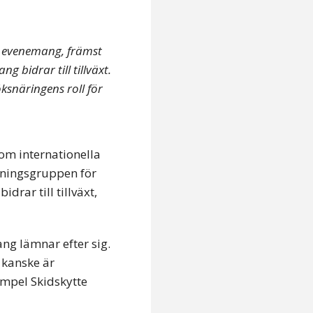
a evenemang, främst
 bidrar till tillväxt.
snäringens roll för
om internationella
edningsgruppen för
rar till tillväxt,
ang lämnar efter sig.
 kanske är
empel Skidskytte