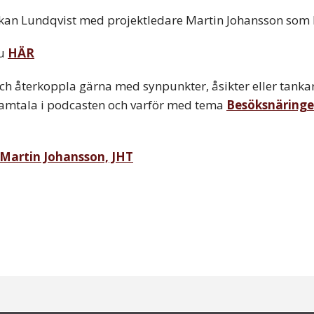
kan Lundqvist med projektledare Martin Johansson som b
du
HÄR
och återkoppla gärna med synpunkter, åsikter eller tank
 samtala i podcasten och varför med tema
Besöksnäringen
Martin Johansson, JHT