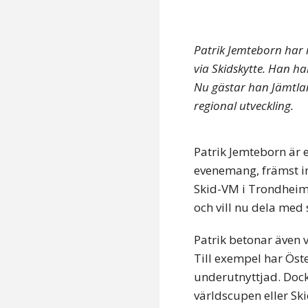
Patrik Jemteborn har 
via Skidskytte. Han ha
Nu gästar han Jämtlan
regional utveckling.
Patrik Jemteborn är 
evenemang, främst in
Skid-VM i Trondheim 
och vill nu dela med 
Patrik betonar även v
Till exempel har Öst
underutnyttjad. Dock 
världscupen eller Sk