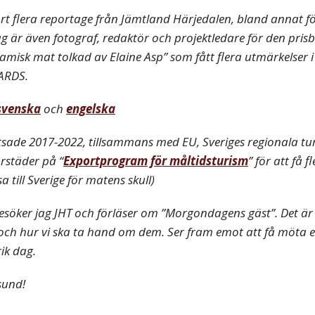
ort flera reportage från Jämtland Härjedalen, bland annat f
g är även fotograf, redaktör och projektledare för den pris
dsamisk mat tolkad av Elaine Asp” som fått flera utmärkel
RDS.
svenska
och
engelska
atsade 2017-2022, tillsammans med EU, Sveriges regionala tu
rstäder på “
Exportprogram för måltidsturism
” för att få f
a till Sverige för matens skull)
esöker jag JHT och förläser om ”Morgondagens gäst”. Det är 
r och hur vi ska ta hand om dem. Ser fram emot att få möta 
ik dag.
sund!