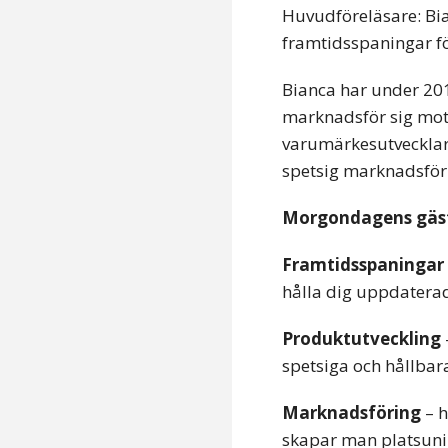
Huvudföreläsare: Bi
framtidsspaningar fö
Bianca har under 20
marknadsför sig mot 
varumärkesutvecklare
spetsig marknadsför
Morgondagens gäs
Framtidsspaningar
hålla dig uppdatera
Produktutveckling
spetsiga och hållbar
Marknadsföring
– h
skapar man platsuni