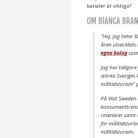
kanaler är viktiga?
OM BIANCA BRA
”Hej, Jag hete
åren utvecklats 
egna bolag
som 
Jag har tidigar
stärka Sveriges
måltidsturism” 
På Visit Sweden 
konsumenttrende
resenärer samt
för måltidsturi
måltidsturism.