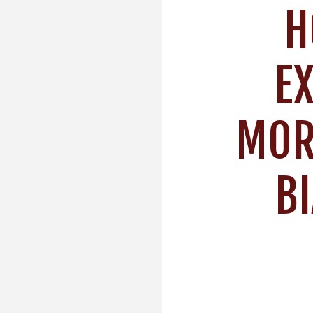
H
E
MOR
B