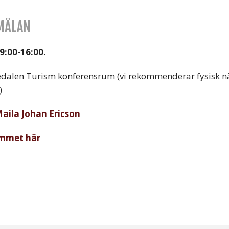
NMÄLAN
9:00-16:00.
edalen Turism konferensrum (vi rekommenderar fysisk nä
)
aila Johan Ericson
ammet här