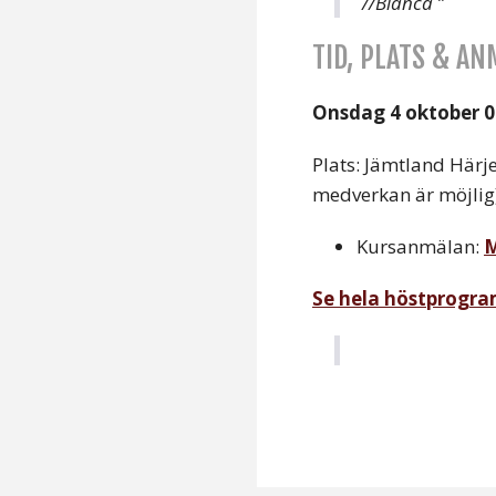
//Bianca ”
TID, PLATS & A
Onsdag 4 oktober 0
Plats: Jämtland Härj
medverkan är möjlig
Kursanmälan:
M
Se hela höstprogr