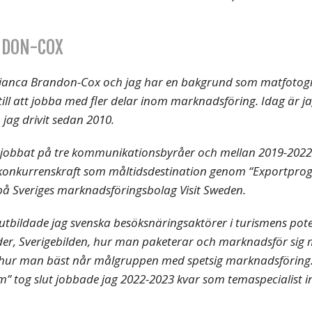
NDON-COX
r Bianca Brandon-Cox och jag har en bakgrund som matfoto
till att jobba med fler delar inom marknadsföring. Idag är 
jag drivit sedan 2010.
e jobbat på tre kommunikationsbyråer och mellan 2019-2022 
 konkurrenskraft som måltidsdestination genom “Exportpro
på Sveriges marknadsföringsbolag Visit Sweden.
utbildade jag svenska besöksnäringsaktörer i turismens pote
r, Sverigebilden, hur man paketerar och marknadsför sig m
 hur man bäst når målgruppen med spetsig marknadsföring
sm” tog slut jobbade jag 2022-2023 kvar som temaspecialist 