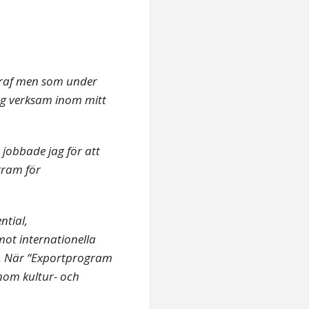
graf men som under
jag verksam inom mitt
jobbade jag för att
gram för
ntial,
ot internationella
. När “Exportprogram
inom kultur- och