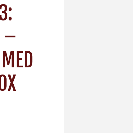
3:
 –
 MED
OX