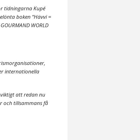
ör tidningarna Kupé
belönta boken “Hävvi =
ser i GOURMAND WORLD
rismorganisationer,
ler internationella
viktigt att redan nu
er och tillsammans få