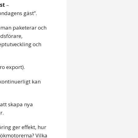
st
–
ondagens gäst”.
r man paketerar och
dsförare,
eptutveckling och
ro export).
 kontinuerligt kan
 att skapa nya
r.
ing ger effekt, hur
sökmotorerna? Vilka