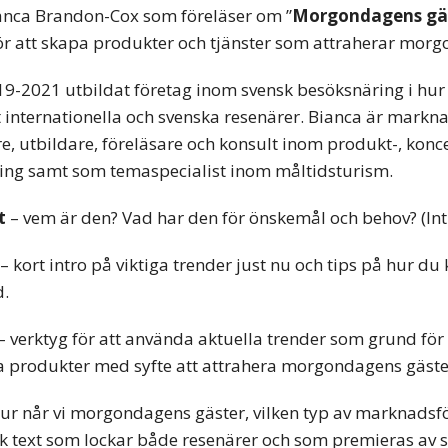
anca Brandon-Cox som föreläser om ”
Morgondagens gä
r att skapa produkter och tjänster som attraherar morg
19-2021 utbildat företag inom svensk besöksnäring i hu
internationella och svenska resenärer. Bianca är markna
, utbildare, föreläsare och konsult inom produkt-, konc
ing samt som temaspecialist inom måltidsturism.
t
– vem är den? Vad har den för önskemål och behov? (Int
– kort intro på viktiga trender just nu och tips på hur du
d.
– verktyg för att använda aktuella trender som grund för
a produkter med syfte att attrahera morgondagens gäste
ur når vi morgondagens gäster, vilken typ av marknadsför
k text som lockar både resenärer och som premieras av 