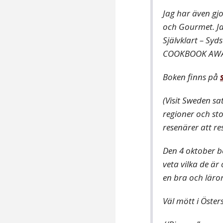
Jag har även gj
och Gourmet. Ja
Självklart – Sy
COOKBOOK AWA
Boken finns på
(Visit Sweden s
regioner och sto
resenärer att res
Den 4 oktober b
veta vilka de ä
en bra och läror
Väl mött i Öster