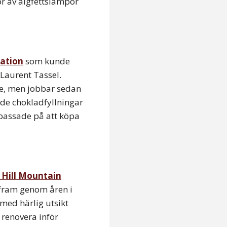
or av älgfettslampor
nation
som kunde
 Laurent Tassel.
ke, men jobbar sedan
nde chokladfyllningar
 passade på att köpa
 Hill Mountain
 fram genom åren i
 med härlig utsikt
h renovera inför