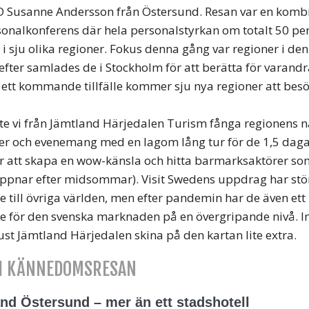
D Susanne Andersson från Östersund. Resan var en komb
sonalkonferens där hela personalstyrkan om totalt 50 pe
i sju olika regioner. Fokus denna gång var regioner i den
efter samlades de i Stockholm för att berätta för varandr
d ett kommande tillfälle kommer sju nya regioner att bes
e vi från Jämtland Härjedalen Turism fånga regionens nat
ter och evenemang med en lagom lång tur för de 1,5 dagar
r att skapa en wow-känsla och hitta barmarksaktörer so
öppnar efter midsommar). Visit Swedens uppdrag har stör
 till övriga världen, men efter pandemin har de även ett
e för den svenska marknaden på en övergripande nivå. I
ust Jämtland Härjedalen skina på den kartan lite extra.
I KÄNNEDOMSRESAN
and Östersund – mer än ett stadshotell