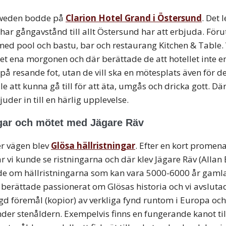
Sweden bodde på
Clarion Hotel Grand i Östersund
. Det 
h har gångavstånd till allt Östersund har att erbjuda. För
ed pool och bastu, bar och restaurang Kitchen & Table. V
t ena morgonen och där berättade de att hotellet inte en
r på resande fot, utan de vill ska en mötesplats även för d
lle att kunna gå till för att äta, umgås och dricka gott. D
uder in till en härlig upplevelse.
ngar och mötet med Jägare Räv
er vägen blev
Glösa hällristningar
. Efter en kort prome
där vi kunde se ristningarna och där klev Jägare Räv (Allan
de om hällristningarna som kan vara 5000-6000 år gamla
berättade passionerat om Glösas historia och vi avslutad
gd föremål (kopior) av verkliga fynd runtom i Europa oc
er stenåldern. Exempelvis finns en fungerande kanot til