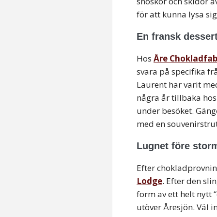
snöskor och skidor av
för att kunna lysa s
En fransk desser
Hos
Åre Chokladfab
svara på specifika fr
Laurent har varit me
några år tillbaka ho
under besöket. Gänge
med en souvenirstrut
Lugnet före stor
Efter chokladprovnin
Lodge
. Efter den s
form av ett helt nytt
utöver Åresjön. Väl i