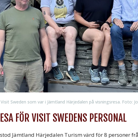
Visit Sweden som var i Jämtland Härjedalen på visningsresa. Foto: J
SA FÖR VISIT SWEDENS PERSONAL
3 stod Jämtland Härjedalen Turism värd för 8 personer fr