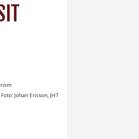
SIT
urism
 Foto: Johan Ericson, JHT