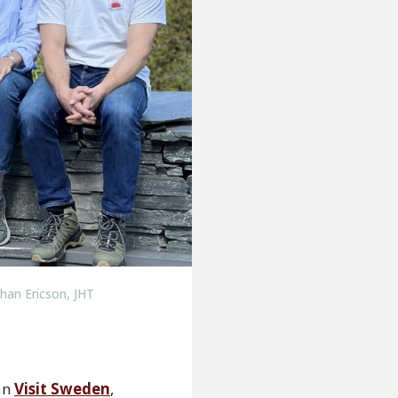
ohan Ericson, JHT
ån
Visit Sweden
,