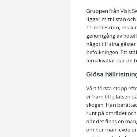
Gruppen från Visit 
ligger mitt i stan oc
11 mötesrum, relax m
genomgång av hotelle
något till sina gäste
befolkningen. Ett stä
temakvällar där de bj
Glösa hällristni
Vårt första stopp eft
vi fram till platsen 
skogen. Han berätta
runt på området och 
där det finns en män
om hur man levde und