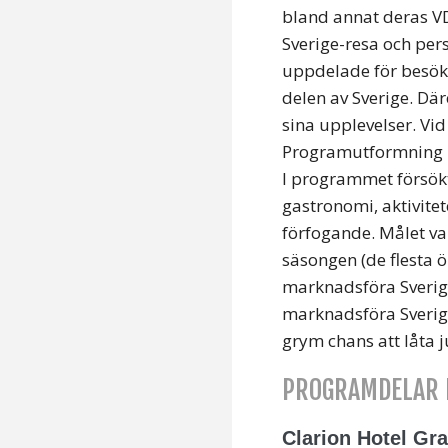
bland annat deras V
Sverige-resa och per
uppdelade för besök 
delen av Sverige. Där
sina upplevelser. Vi
Programutformning
I programmet försökt
gastronomi, aktivite
förfogande. Målet va
säsongen (de flesta 
marknadsföra Sverige
marknadsföra Sverig
grym chans att låta j
PROGRAMDELAR 
Clarion Hotel Gr