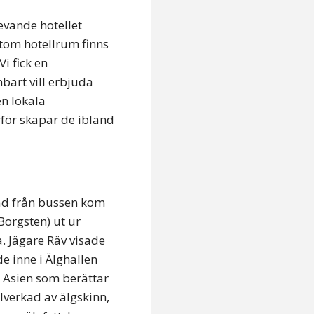
levande hotellet
utom hotellrum finns
i fick en
bart vill erbjuda
en lokala
ärför skapar de ibland
nad från bussen kom
 Borgsten) ut ur
. Jägare Räv visade
e inne i Älghallen
h Asien som berättar
lverkad av älgskinn,