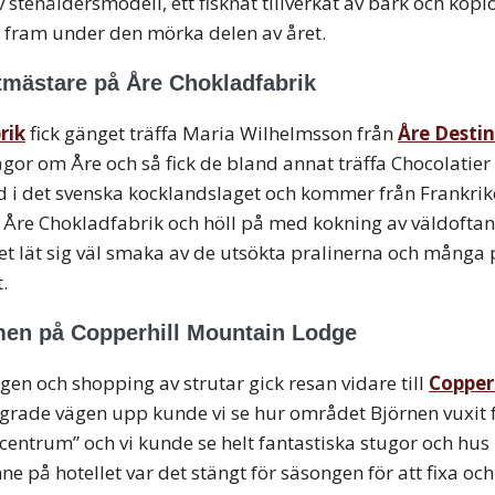
 stenåldersmodell, ett fisknät tillverkat av bark och kopi
ig fram under den mörka delen av året.
tmästare på Åre Chokladfabrik
rik
fick gänget träffa Maria Wilhelmsson från
Åre Desti
ågor om Åre och så fick de bland annat träffa Chocolatier
d i det svenska kocklandslaget och kommer från Frankri
s Åre Chokladfabrik och höll på med kokning av väldofta
t lät sig väl smaka av de utsökta pralinerna och många
.
men på Copperhill Mountain Lodge
gen och shopping av strutar gick resan vidare till
Copper
lingrade vägen upp kunde vi se hur området Björnen vuxit
 “centrum” och vi kunde se helt fantastiska stugor och hus
nne på hotellet var det stängt för säsongen för att fixa oc