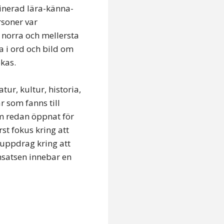
inerad lära-känna-
rsoner var
 norra och mellersta
a i ord och bild om
ökas.
ur, kultur, historia,
 som fanns till
m redan öppnat för
st fokus kring att
 uppdrag kring att
nsatsen innebar en