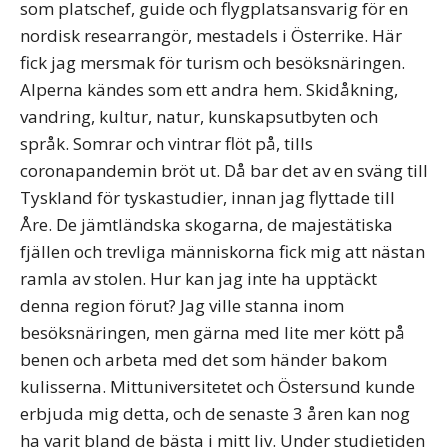
som platschef, guide och flygplatsansvarig för en
nordisk researrangör, mestadels i Österrike. Här
fick jag mersmak för turism och besöksnäringen.
Alperna kändes som ett andra hem. Skidåkning,
vandring, kultur, natur, kunskapsutbyten och
språk. Somrar och vintrar flöt på, tills
coronapandemin bröt ut. Då bar det av en sväng till
Tyskland för tyskastudier, innan jag flyttade till
Åre. De jämtländska skogarna, de majestätiska
fjällen och trevliga människorna fick mig att nästan
ramla av stolen. Hur kan jag inte ha upptäckt
denna region förut? Jag ville stanna inom
besöksnäringen, men gärna med lite mer kött på
benen och arbeta med det som händer bakom
kulisserna. Mittuniversitetet och Östersund kunde
erbjuda mig detta, och de senaste 3 åren kan nog
ha varit bland de bästa i mitt liv. Under studietiden