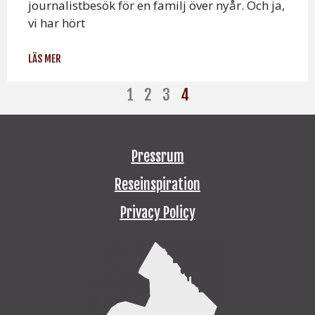
journalistbesök för en familj över nyår. Och ja,
vi har hört
LÄS MER
1
2
3
4
Pressrum
Reseinspiration
Privacy Policy