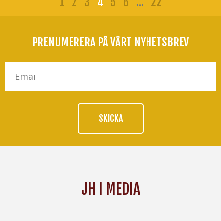
1
2
3
4
5
6
…
22
PRENUMERERA PÅ VÅRT NYHETSBREV
SKICKA
JH I MEDIA