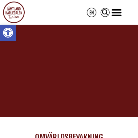
Open toolbar
OMVÄRLDSBEVAKNING