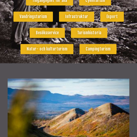
Tillgänglighet för alla
Cykelturism
Vandringsturism
Infrastruktur
Export
Besöksservice
Turismhistoria
Natur- och kulturturism
Campingturism